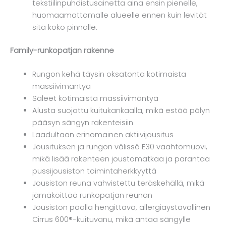
tekstiilinpuhdistusainetta aina ensin pienelle,
huomaamattomalle alueelle ennen kuin levität
sitä koko pinnalle.
Family-runkopatjan rakenne
Rungon kehä täysin oksatonta kotimaista
massiivimäntyä
Säleet kotimaista massiivimäntyä
Alusta suojattu kuitukankaalla, mikä estää pölyn
pääsyn sängyn rakenteisiin
Laadultaan erinomainen aktiivijousitus
Jousituksen ja rungon välissä E30 vaahtomuovi,
mikä lisää rakenteen joustomatkaa ja parantaa
pussijousiston toimintaherkkyyttä
Jousiston reuna vahvistettu teräskehällä, mikä
jämäköittää runkopatjan reunan
Jousiston päällä hengittävä, allergiaystävällinen
Cirrus 600®-kuituvanu, mikä antaa sängylle