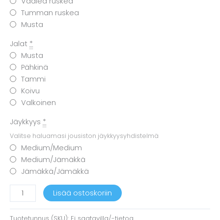
Vaalea ruskea
Tumman ruskea
Musta
Jalat
*
Musta
Pähkinä
Tammi
Koivu
Valkoinen
Jäykkyys
*
Valitse haluamasi jousiston jäykkyysyhdistelmä
Medium/Medium
Medium/Jämäkkä
Jämäkkä/Jämäkkä
Family-
Lisää ostoskoriin
runkopatja
(160-
Tuotetunnus (SKU):
Ei saatavilla/-tietoa