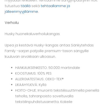
myydään erikseen. Tehtaamme sängynpäätyihin voit
tutustua
täällä
sekä
tehtaallamme ja
jälleenmyyjillämme
.
Verhoilu
Husky huonekaluverhoilukangas
Upea ja kestävä Husky-kangas antaa Sänkytehdas
Family -sarjan patjoille premium-tason sängyille
kuuluvan arvokkaan ulkoasun.
HANKAUKSENKESTO: 50.000 martindale
KOOSTUMUS: 100% PES
ALLERGIATESTAUS: OEKO-TEX®
LIKAAHYLKIVÄ: Kyllä
HOITO-OHJE: Imurointi tekstiilisuuttimella pienellä
teholla, tahranpoisto soveltuvalla
tekstiilinpuhdistusainetta. Kokeile