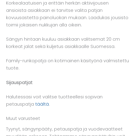
Korkealaatuisen ja erittäin herkän aktiivijousen
ansioista asiakkaan ei tarvitse valita patjan
kovuusastetta painoluokan mukaan. Laadukas jousisto
toimii jokaisen nukkujan alla oikein.
Sängyn hintaan kuuluu asiakkaan valitsemat 20 cm
korkeat jalat sekä kuljetus asiakkaalle Suomessa.
Family-runkopatja on kotimainen käsityönä valmistettu
tuote.
Sijauspatjat
Halutessasi voit valitse tuotteellesi sopivan
petauspatja
täältä
.
Muut varusteet
Tyynyt, sängynpääty, petauspatja ja vuodevaatteet