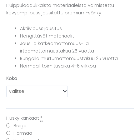
4042,00 €
Huippulaadukkaista materiaaleista valmistettu
-
kevyempi pussijousitettu premium-sänky.
4228,00 €
Aktiivipussijousitus
Hengittävät materiaalit
Jousilla katkeamattomuus- ja
irtoamattomuustakuu 25 vuotta
Rungolla murtumattomuustakuu 25 vuotta
Normaali toimitusaika 4–6 viikkoa
Koko
Husky kankaat
*
Beige
Harmaa