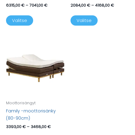
Hintaluokka:
Hintaluokka
6315,00
€
–
7041,00
€
2084,00
€
–
4168,00
€
6315,00 €
2084,00 €
Tällä
Tällä
-
-
tuotteella
tuotteella
7041,00 €
4168,00 €
Valitse
Valitse
on
on
useampi
useampi
muunnelma.
muunnelma.
Voit
Voit
tehdä
tehdä
valinnat
valinnat
tuotteen
tuotteen
sivulla.
sivulla.
Moottorisängyt
Family -moottorisänky
(80-90cm)
Hintaluokka:
3393,00
€
–
3468,00
€
3393,00 €
Tällä