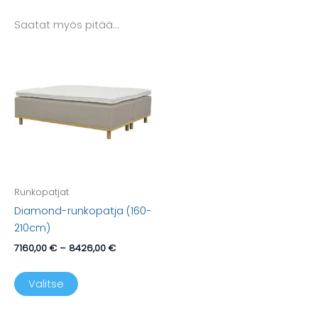
Saatat myös pitää...
Runkopatjat
Diamond-runkopatja (160-
210cm)
Hintaluokka:
7160,00
€
–
8426,00
€
7160,00 €
Tällä
-
tuotteella
8426,00 €
Valitse
on
useampi