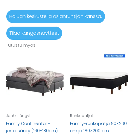
muunnelma.
Voit
Haluan keskustella asiantuntijan kanssa.
tehdä
valinnat
Tilaa kangasnäytteet
tuotteen
sivulla.
Tutustu myös
Jenkkisängyt
Runkopatjat
Family Continental -
Family-runkopatja 90×200
jenkkisänky (160-180cm)
cm ja 180×200 cm