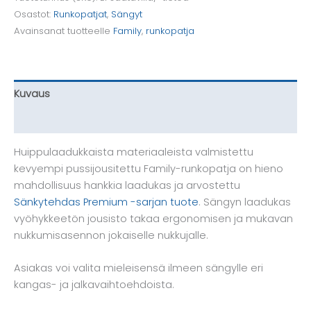
180cm)
Osastot:
Runkopatjat
,
Sängyt
määrä
Avainsanat tuotteelle
Family
,
runkopatja
Kuvaus
Lisätiedot
Huippulaadukkaista materiaaleista valmistettu
kevyempi pussijousitettu Family-runkopatja on hieno
mahdollisuus hankkia laadukas ja arvostettu
Sänkytehdas Premium -sarjan tuote
. Sängyn laadukas
vyöhykkeetön jousisto takaa ergonomisen ja mukavan
nukkumisasennon jokaiselle nukkujalle.
Asiakas voi valita mieleisensä ilmeen sängylle eri
kangas- ja jalkavaihtoehdoista.