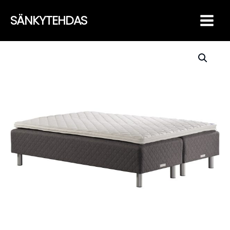
Siirry
SÄNKYTEHDAS
sisältöön