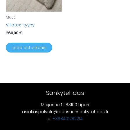
Muut
Villatex-tyyny
260,00
€
Lisää ostoskoriin
Sänkytehdas
Meijeritie 1 | 83100 Liperi
asiakaspalvelu@joensuunsankytehdas.fi
p.
+358401282214